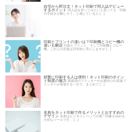
自宅から即注文！ネット印刷で同人誌デビュー
するポイント
同人誌を作ってみたいと思っても「印刷
の手続きが難しそう」と感じている人 […]
印刷とプリントの違いは？印刷機とコピー機の
違いも解説
印刷とプリント、そして印刷機とコピー
機。これらの言葉は日常的に耳にしますが […]
頻繁に印刷する人は便利！ネット印刷のポイン
ト制度の魅力
家庭用のプリンターや企業向けの高速プ
リンターが発達する一方で、まとめて […]
名刺をネット印刷で作るメリットとおすすめの
デザイン
名刺はビジネスシーンでの第一印象を決める
大切なツールです。 […]