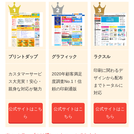
プリントダップ
グラフィック
ラクスル
印刷に関わるデ
カスタマーサービ
2020年顧客満足
ザインから配布
ス大充実！安心・
度調査No.1！信
までトータルに
親身な対応が魅力
頼の印刷通販
対応
公式サイトはこち
公式サイトはこ
公式サイトはこ
ら
ちら
ちら