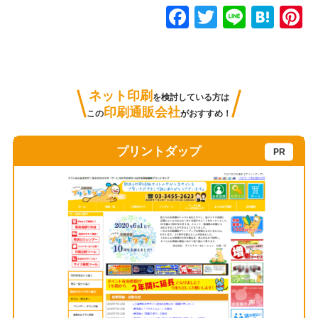
F
T
Li
H
P
a
wi
n
at
n
c
tt
e
e
e
e
er
n
e
ネット印刷
を検討している方は
b
a
s
印刷通販会社
この
がおすすめ！
o
o
プリントダップ
k