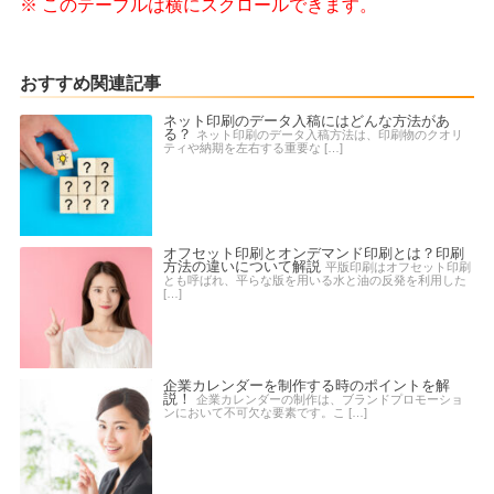
おすすめ関連記事
ネット印刷のデータ入稿にはどんな方法があ
る？
ネット印刷のデータ入稿方法は、印刷物のクオリ
ティや納期を左右する重要な […]
オフセット印刷とオンデマンド印刷とは？印刷
方法の違いについて解説
平版印刷はオフセット印刷
とも呼ばれ、平らな版を用いる水と油の反発を利用した
[…]
企業カレンダーを制作する時のポイントを解
説！
企業カレンダーの制作は、ブランドプロモーショ
ンにおいて不可欠な要素です。こ […]