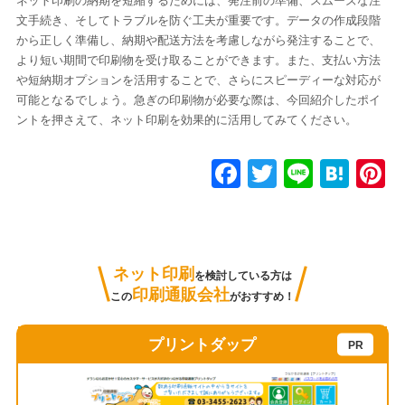
ネット印刷の納期を短縮するためには、発注前の準備、スムーズな注
文手続き、そしてトラブルを防ぐ工夫が重要です。データの作成段階
から正しく準備し、納期や配送方法を考慮しながら発注することで、
より短い期間で印刷物を受け取ることができます。また、支払い方法
や短納期オプションを活用することで、さらにスピーディーな対応が
可能となるでしょう。急ぎの印刷物が必要な際は、今回紹介したポイ
ントを押さえて、ネット印刷を効果的に活用してみてください。
F
T
Li
H
P
a
wi
n
at
n
c
tt
e
e
e
e
er
n
e
ネット印刷
を検討している方は
b
a
s
印刷通販会社
この
がおすすめ！
o
o
プリントダップ
k