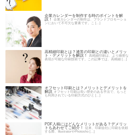
企業カレンダーを制作する時のポイントを解
説！
企業カレンダーの制作は、ブランドプロモーショ
ンにおいて不可欠な要素です。こ […]
高精細印刷とは？通常の印刷との違いとメリッ
ト・デメリットを解説！
高精細印刷は、より緻密な
表現が可能な印刷技術です。この記事では、高精細 […]
オフセット印刷とは？メリットとデメリットを
解説
オフセット印刷は長い歴史のある手法で、もっと
も利用されている印刷方式のひと […]
PDF入稿にはどんなメリットがある？デメリッ
トもあわせてご紹介！
従来、印刷会社に印刷を依頼
する際、IllustratorやPhotosho […]