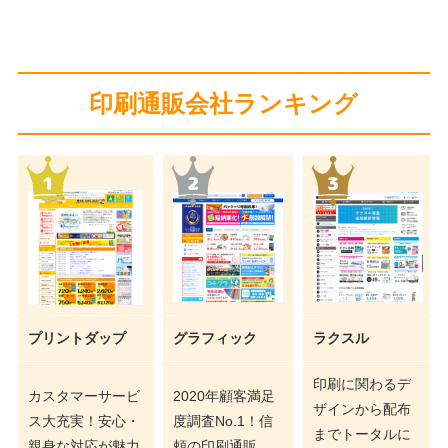
印刷通販会社ランキング
プリントダップ
グラフィック
ラクスル
印刷に関わるデ
カスタマーサービ
2020年顧客満足
ザインから配布
ス大充実！安心・
度調査No.1！信
までトータルに
親身な対応が魅力
頼の印刷通販