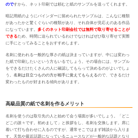
ので
すから、ネット印刷では頼むと紙のサンプルを送ってくれます。
暗記用紙のようにバインダーに留められたサンプルは、こんなに種類
があったかと驚くぐらいの種類があり、それ自体が見応えのある作品
になっています。
多くのネット印刷会社では無料で取り寄せることが
できる
ため、時間に迫られているわけでなければぜひ取り寄せて実際
に手にとってみることをおすすめします。
名刺に使われる一般的な厚さの紙は決まっていますが、中には変わっ
た紙で印刷したいという方もいるでしょう。その場合には、サンプル
をできるだけたくさんの人に確認してもらって決めるのがよいでしょ
う。
名刺は目立つものの方が相手に覚えてもらえる
ので、できるだけ
変わったものが好まれる傾向があります。
高級品質の紙で名刺を作るメリット
名刺を使うのは取引先の人と始めて会う場面が多いでしょう。「どこ
どこの誰々です。初めまして」と挨拶をし、名刺を交換します。席に
着いて打ち合わせに入るのですが、通常そこではまず雑談から入りま
す。天気や最近話題になっているニュースなどが一般的な話題となり