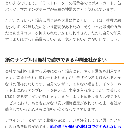
といえるでしょう。イラストレーターの展示会ではポストカード、缶
バッジ、マスキングテープが三種の神器のごとく使われています。
ただ、こういった場合は同じ絵を大量に作るというよりは、複数の絵
を少しずつ印刷したいという需要があるため、そういった印刷の方法
だとあまりコストを抑えられないかもしれません。ただし自分で印刷
するよりはずっと品質もよいため、覚えておいた方がいいでしょう。
紙のサンプルは無料で請求できる印刷会社が多い
会社で名刺を印刷する必要になった場合にも、ネット通販を利用でき
ます。普通の会社に頼む手もありますが、デザイン料を取られるとか
なりの価格になります。自分でデザインできない場合も、インターネ
ット上にあるテンプレートを使えば、文字を入れ換えるだけで美しく
印象に残るデザインが作れます。また、ネット通販は個人も使えるサ
ービスであり、もともとかなり安い価格設定がされている上、各社が
競合しているためさらに価格が安くなってきています。
デザインデータができて枚数を確認し、いざ注文しようと思ったとき
に現れる選択肢が紙です。
紙の厚さや触り心地は口で伝えられないも