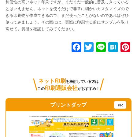
利便性の高いネット印刷ですが、まだまだ一般的に普及しきっている
とはいえません。ネットを使うだけで非常に細かいカスタマイズので
きる印刷物が作成できるので、まだ使ったことがないのであればぜひ
使ってみましょう。その際には、実際に印刷する前にサンプルを取り
寄せて、質感を確認してみてください。
F
T
Li
H
P
a
wi
n
at
n
c
tt
e
e
e
e
er
n
e
ネット印刷
を検討している方は
b
a
s
印刷通販会社
この
がおすすめ！
o
o
プリントダップ
k