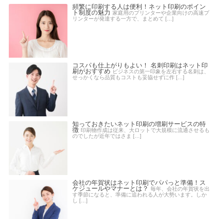
頻繁に印刷する人は便利！ネット印刷のポイン
ト制度の魅力
家庭用のプリンターや企業向けの高速プ
リンターが発達する一方で、まとめて […]
コスパも仕上がりもよい！ 名刺印刷はネット印
刷がおすすめ
ビジネスの第一印象を左右する名刺は、
せっかくなら品質もコストも妥協せずに作 […]
知っておきたいネット印刷の増刷サービスの特
徴
印刷物作成は従来、大ロットで大規模に流通させるも
のでしたが近年ではさま […]
会社の年賀状はネット印刷でパパっと準備！ス
ケジュールやマナーとは？
毎年、会社の年賀状を出
す季節になると、準備に追われる人が大勢います。しか
し […]