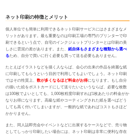
ネット印刷の特徴とメリット
個人単位でも簡単に利用できるネット印刷サービスにはさまざまなメ
リットがあります。最も重要なのは印刷工場の専門のプリンターで印
刷できるという点で、自宅のインクジェットプリンターとは印刷の美
しさに雲泥の差があります。また、
紙自体もさまざまな種類から選べ
る
ため、自分で買いに行く必要も買って送る必要もありません。
たとえばイラストなどを描く人ならば、会心の出来の作品を綺麗な紙
に印刷してもらうという目的で利用してもよいでしょう。ネット印刷
ではその性質上、
数が多くなるほど料金がお得
になります。もし自分
の描いた絵をポストカードにして送りたいというならば、必要な枚数
は100枚でよいとしても、1,000枚程度印刷すれば1枚あたりの料金がか
なりお得になります。高級な紙やコーティングされた紙を選べばどう
しても高く付いてしまいますが、一般的な紙であればコストもさほど
かかりません。
また、同人誌即売会やイベントなどに出展するケースなどで、売り物
としてしっかり印刷したい場合には、ネット印刷は非常に便利な存在