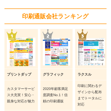
印刷通販会社ランキング
プリントダップ
グラフィック
ラクスル
印刷に関わるデ
カスタマーサービ
2020年顧客満足
ザインから配布
ス大充実！安心・
度調査No.1！信
までトータルに
親身な対応が魅力
頼の印刷通販
対応