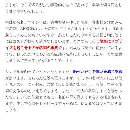
ますが、そこで名刺が少し特徴的なものであれば、会話の切り口とし
て使いやすいでしょう。
特殊な名刺デザインでは、透明素材を使った名刺、異素材を埋め込ん
だ名刺、AR機能のついた名刺などさまざまなものがあります。趣向を
凝らしてみるのもよいですが、あまりこだわりすぎると配る物に使う
にはコストが掛かり過ぎてしまいます。そこでもう少し
簡単にサプラ
イズを起こせるのが名刺の紙質
です。高級な和菓子に使われているよ
うな、触っただけでわかる高級感を名刺に出せたとしたら、まず話題
はそちらに持っていかれることでしょう。
サンプルを触っていくとわかりますが、
触っただけで違いを感じる紙
があります。もちろん値段も張りますが、もしその名刺の力により取
引先とのトークが弾み、営業によい影響が出るとしたら使ってみる価
値のあるものといえるでしょう。また「この人の名刺ちょっと凄かっ
たな」といった印象とともに、名前を早く覚えてもらえる場合もあり
ます。少しでも自分をアピールするために、使える物は使っていきま
しょう。